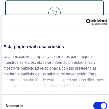
2.- Haz tus compras de manera habitual en tu tienda
favorita o desde
leroymerlin.es
Esta página web usa cookies
Usamos cookies propias y de terceros para mejorar
nuestros servicios, elaborar información estadística y
mostrarte publicidad relacionada con tus preferencias
mediante análisis de tus hábitos de navegación. Para
aceptar la instalación de estas cookies para los diferentes
usos puedes clicar en "Aceptar Todas". Asi mismo y si lo
3.- Cierra tu Pack una vez finalizado el proyecto
deseas, puedes configurar o rechazar el uso de las
cookies cambiar tu configuración. Para obtener más
Cerrar Pack
Selección
información sobre el uso de las cookies y tus derechos,
Necesario
de