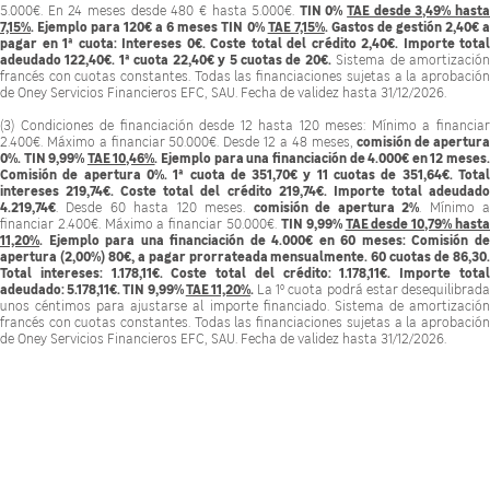
TIN 0%
TAE desde 3,49% hast
5.000€. En 24 meses desde 480 € hasta 5.000€.
7,15%
. Ejemplo para 120€ a 6 meses TIN 0%
TAE 7,15%
. Gastos de gestión 2,40€ 
pagar en 1ª cuota: Intereses 0€. Coste total del crédito 2,40€. Importe total
adeudado 122,40€. 1ª cuota 22,40€ y 5 cuotas de 20€.
Sistema de amortización
francés con cuotas constantes. Todas las financiaciones sujetas a la aprobación
de Oney Servicios Financieros EFC, SAU. Fecha de validez hasta 31/12/2026.
(3) Condiciones de financiación desde 12 hasta 120 meses: Mínimo a financiar
comisión de apertur
2.400€. Máximo a financiar 50.000€. Desde 12 a 48 meses,
0%. TIN 9,99%
TAE 10,46%
. Ejemplo para una financiación de 4.000€ en 12 meses
Comisión de apertura 0%. 1ª cuota de 351,70€ y 11 cuotas de 351,64€. Total
intereses 219,74€. Coste total del crédito 219,74€. Importe total adeudado
4.219,74€
comisión de apertura 2%
. Desde 60 hasta 120 meses.
. Mínimo 
TIN 9,99%
TAE desde 10,79% hast
financiar 2.400€. Máximo a financiar 50.000€.
11,20%
. Ejemplo para una financiación de 4.000€ en 60 meses: Comisión de
apertura (2,00%) 80€, a pagar prorrateada mensualmente. 60 cuotas de 86,30.
Total intereses: 1.178,11€. Coste total del crédito: 1.178,11€. Importe total
adeudado: 5.178,11€. TIN 9,99%
TAE 11,20%
.
La 1º cuota podrá estar desequilibrad
unos céntimos para ajustarse al importe financiado. Sistema de amortización
francés con cuotas constantes. Todas las financiaciones sujetas a la aprobación
de Oney Servicios Financieros EFC, SAU. Fecha de validez hasta 31/12/2026.