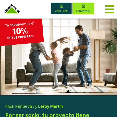
Abrir Pack
Cerrar Pack
Te devolvemos el
10%
¿Qué es el Pack Renueva?
*
DE TUS COMPRAS
Nuestros Packs
Preguntas frecuentes
Condiciones legales
Leroy Merlin
Pack Renueva
by
Por ser socio, tu proyecto
tiene