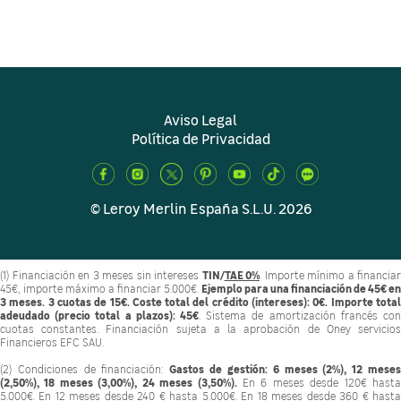
Aviso Legal
Política de Privacidad
© Leroy Merlin España S.L.U. 2026
TIN/
TAE 0%
(1) Financiación en 3 meses sin intereses
. Importe mínimo a financiar
Ejemplo para una financiación de 45€ en
45€, importe máximo a financiar 5.000€.
3 meses. 3 cuotas de 15€. Coste total del crédito (intereses): 0€. Importe total
adeudado (precio total a plazos): 45€
. Sistema de amortización francés con
cuotas constantes. Financiación sujeta a la aprobación de Oney servicios
Financieros EFC SAU.
Gastos de gestión: 6 meses (2%), 12 mese
(2) Condiciones de financiación:
(2,50%), 18 meses (3,00%), 24 meses (3,50%).
En 6 meses desde 120€ hasta
5.000€. En 12 meses desde 240 € hasta 5.000€. En 18 meses desde 360 € hasta